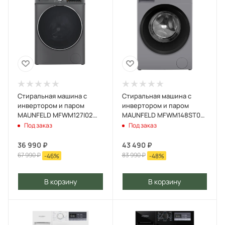
Стиральная машина c
Стиральная машина c
инвертором и паром
инвертором и паром
MAUNFELD MFWM127I02
MAUNFELD MFWM148ST02
Графитовый
Серебристый
Под заказ
Под заказ
36 990
₽
43 490
₽
67 990
₽
83 990
₽
-
46
%
-
48
%
В корзину
В корзину