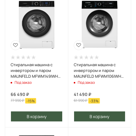
Стиральная машина c
Стиральная машина c
инвертором и паром
инвертором и паром
MAUNFELD MFWM149IWHT
MAUNFELD MFWM106IWHD
Белый
Белый
Под заказ
Под заказ
66 490
₽
41 490
₽
77 990
₽
61 990
₽
-
15
%
-
33
%
В корзину
В корзину