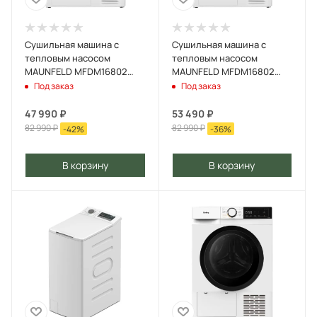
Сушильная машина с
Сушильная машина с
тепловым насосом
тепловым насосом
MAUNFELD MFDM16802
MAUNFELD MFDM16802
Белый
Нержавеющая сталь
Под заказ
Под заказ
47 990
₽
53 490
₽
82 990
₽
82 990
₽
-
42
%
-
36
%
В корзину
В корзину