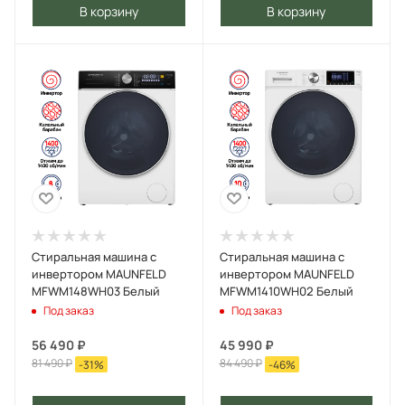
В корзину
В корзину
Стиральная машина с
Стиральная машина c
инвертором MAUNFELD
инвертором MAUNFELD
MFWM148WH03 Белый
MFWM1410WH02 Белый
Под заказ
Под заказ
56 490
₽
45 990
₽
81 490
₽
84 490
₽
-
31
%
-
46
%