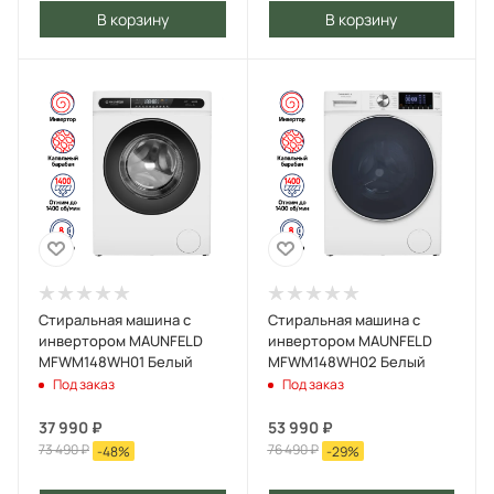
В корзину
В корзину
Стиральная машина c
Стиральная машина c
инвертором MAUNFELD
инвертором MAUNFELD
MFWM148WH01 Белый
MFWM148WH02 Белый
Под заказ
Под заказ
37 990
₽
53 990
₽
73 490
₽
76 490
₽
-
48
%
-
29
%