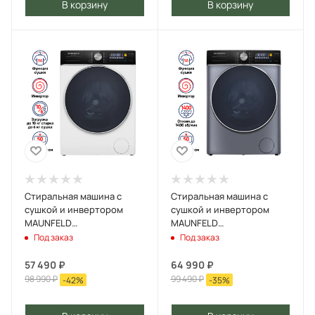
В корзину
В корзину
Стиральная машина c
Стиральная машина c
сушкой и инвертором
сушкой и инвертором
MAUNFELD
MAUNFELD
MFWD14106WH03 Белый
MFWD14106SB03 Черная
Под заказ
Под заказ
нержавеющая сталь
57 490
₽
64 990
₽
98 990
₽
99 490
₽
-
42
%
-
35
%