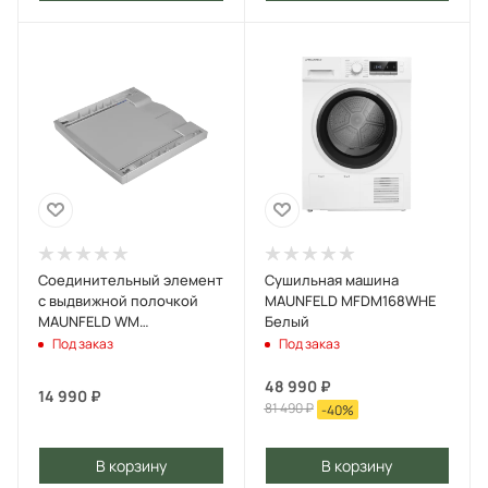
Соединительный элемент
Сушильная машина
с выдвижной полочкой
MAUNFELD MFDM168WHE
MAUNFELD WM
Белый
Серебристый
Под заказ
Под заказ
48 990
₽
14 990
₽
81 490
₽
-
40
%
В корзину
В корзину