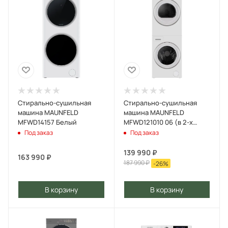
Стирально-сушильная
Стирально-сушильная
машина MAUNFELD
машина MAUNFELD
MFWD14157 Белый
MFWD121010 06 (в 2-х
коробках) Белый
Под заказ
Под заказ
139 990
₽
163 990
₽
187 990
₽
-
26
%
В корзину
В корзину