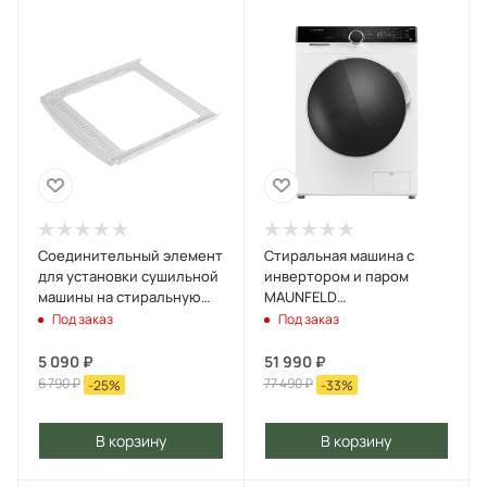
Соединительный элемент
Стиральная машина с
для установки сушильной
инвертором и паром
машины на стиральную
MAUNFELD
машину MAUNFELD WM-
MFWM127STWH06 Белый
Под заказ
Под заказ
SK01 Белый
5 090
₽
51 990
₽
6 790
₽
77 490
₽
-
25
%
-
33
%
В корзину
В корзину