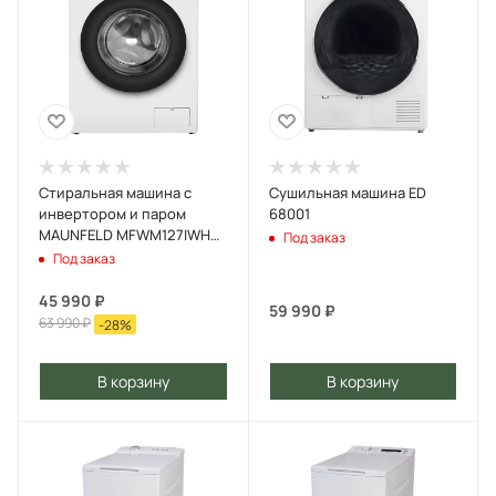
Стиральная машина c
Сушильная машина ED
инвертором и паром
68001
MAUNFELD MFWM127IWHT
Под заказ
Белый
Под заказ
45 990
₽
59 990
₽
63 990
₽
-
28
%
В корзину
В корзину