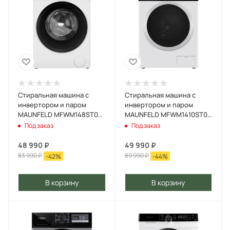
Стиральная машина c
Стиральная машина c
инвертором и паром
инвертором и паром
MAUNFELD MFWM148ST02
MAUNFELD MFWM1410ST03
Белый
Белый
Под заказ
Под заказ
48 990
₽
49 990
₽
83 990
₽
89 990
₽
-
42
%
-
44
%
В корзину
В корзину