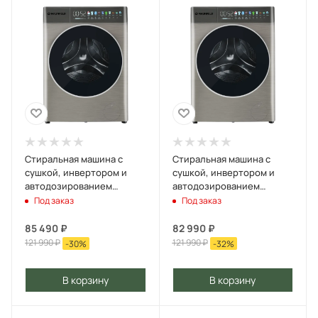
Стиральная машина c
Стиральная машина c
сушкой, инвертором и
сушкой, инвертором и
автодозированием
автодозированием
MAUNFELD MFWD14116
MAUNFELD MFWD14116
Под заказ
Под заказ
Нержавеющая сталь
Белый
85 490
₽
82 990
₽
121 990
₽
121 990
₽
-
30
%
-
32
%
В корзину
В корзину