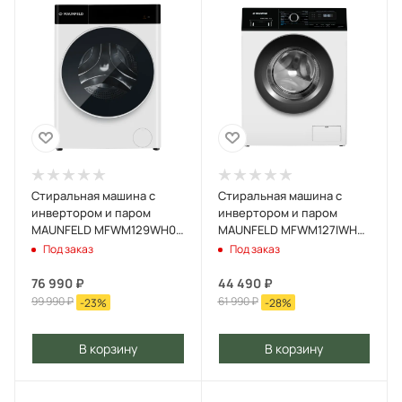
Стиральная машина c
Стиральная машина c
инвертором и паром
инвертором и паром
MAUNFELD MFWM129WH05
MAUNFELD MFWM127IWHD
Белый
Белый
Под заказ
Под заказ
76 990
₽
44 490
₽
99 990
₽
61 990
₽
-
23
%
-
28
%
В корзину
В корзину