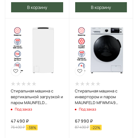
В корзину
В корзину
Стиральная машина с
Стиральная машина c
вертикальной загрузкой и
инвертором и паром
паром MAUNFELD
MAUNFELD MFWM149
MFWM128WH Белый
Серебристый
Под заказ
Под заказ
47 490
₽
67 990
₽
76 490
₽
87 490
₽
-
38
%
-
22
%