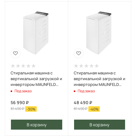
Стиральная машина с
Стиральная машина с
вертикальной загрузкой и
вертикальной загрузкой и
инвертором MAUNFELD
инвертором MAUNFELD
MFWM127IS Белый
MFWM127IS Нержавеющая
Под заказ
Под заказ
сталь
56 990
₽
48 490
₽
81 490
₽
81 490
₽
-
30
%
-
40
%
В корзину
В корзину