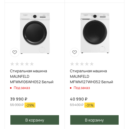
Стиральная машина
Стиральная машина
MAUNFELD
MAUNFELD
MFWM106WH052 Белый
MFWM127WH052 Белый
Под заказ
Под заказ
39 990
₽
40 990
₽
55 990
₽
59 490
₽
-
29
%
-
31
%
В корзину
В корзину