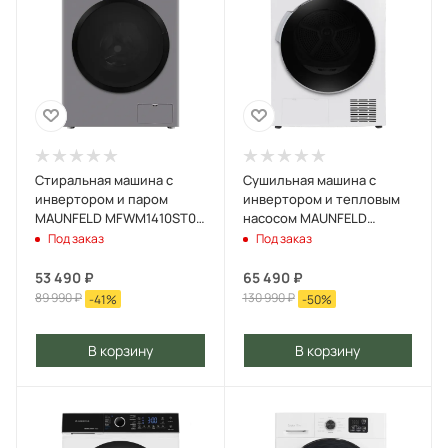
Стиральная машина c
Сушильная машина с
инвертором и паром
инвертором и тепловым
MAUNFELD MFWM1410ST03
насосом MAUNFELD
Серебристый
MFDM1410WH07 Белый
Под заказ
Под заказ
53 490
₽
65 490
₽
89 990
₽
130 990
₽
-
41
%
-
50
%
В корзину
В корзину