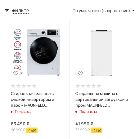
По умолчанию (возрастание)
ФИЛЬТР
Стиральная машина c
Стиральная машина с
сушкой инвертором и
вертикальной загрузкой и
паром MAUNFELD
пром MAUNFELD
MFWM1586WH Белый
MFWM127WH Белый
Под заказ
Под заказ
83 490
₽
41 990
₽
96 990
₽
73 990
₽
-
14
%
-
43
%