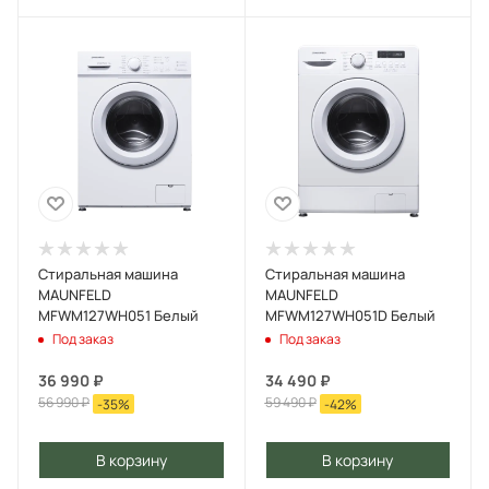
Стиральная машина
Стиральная машина
MAUNFELD
MAUNFELD
MFWM127WH051 Белый
MFWM127WH051D Белый
Под заказ
Под заказ
36 990
₽
34 490
₽
56 990
₽
59 490
₽
-
35
%
-
42
%
В корзину
В корзину