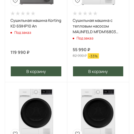
Сушильная машина Korting
Сушильная машина с
KD 69IHP10 An
тепловым насосом
MAUNFELD MFDM16803
Под заказ
Нержавеющая сталь
Под заказ
55 990
₽
119 990
₽
82 990
₽
-
33
%
В корзину
В корзину