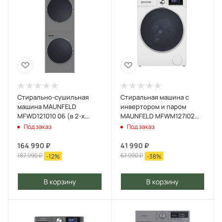
Стирально-сушильная
Стиральная машина c
машина MAUNFELD
инвертором и паром
MFWD121010 06 (в 2-х
MAUNFELD MFWM127I02
коробках) Серебристый
Белый
Под заказ
Под заказ
164 990
₽
41 990
₽
187 990
₽
67 990
₽
-
12
%
-
38
%
В корзину
В корзину