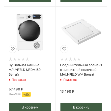
Сушильная машина
Соединительный элемент
MAUNFELD MFDM169
с выдвижной полочкой
Белый
MAUNFELD WM Белый
Под заказ
Под заказ
67 490
₽
13 490
₽
114 490
₽
-
41
%
В корзину
В корзину