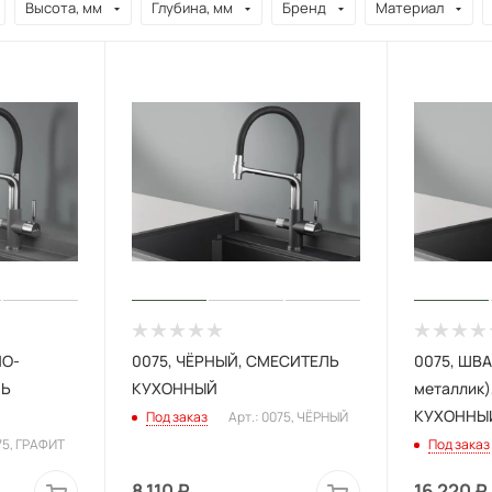
Высота, мм
Глубина, мм
Бренд
Материал
НО-
0075, ЧЁРНЫЙ, СМЕСИТЕЛЬ
0075, ШВА
ЛЬ
КУХОННЫЙ
металлик
КУХОННЫ
Под заказ
Арт.: 0075, ЧЁРНЫЙ
75, ГРАФИТ
Под заказ
8 110
₽
16 220
₽