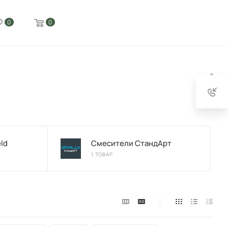
0
0
ld
Смесители СтандАрт
1 ТОВАР