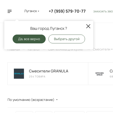
+7 (959) 579-70-77
Луганск
ЗАКАЗАТЬ ЗВ
Ваш город Луганск ?
Смесители
341
Да, все верно
Выбрать другой
—
—
—
Главная
Каталог
Сантехника для кухни
Смесители
Смесители GRANULA
С
254 ТОВАРА
6
По умолчанию (возрастание)