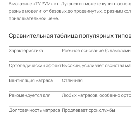
В магазине «ТУ РУМ» в г. Луганск вы можете купить осн
разные модели: от базовых до продвинутых, с разным ко
привлекательной цене.
Сравнительная таблица популярных типо
Характеристика
Реечное основание (с ламелями
Ортопедический эффект
Высокий, усиливает свойства ма
Вентиляция матраса
Отличная
Рекомендуется для
Любых матрасов, особенно орт
Долговечность матраса
Продлевает срок службы