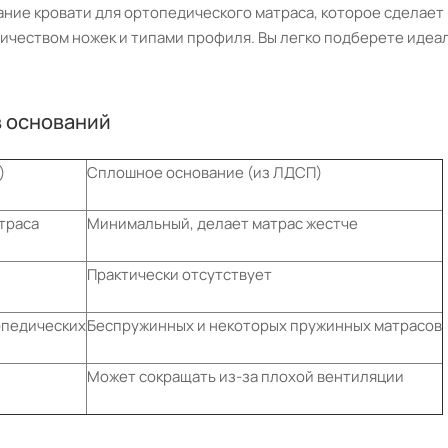
ование кровати для ортопедического матраса, которое сделае
личеством ножек и типами профиля. Вы легко подберете идеал
в оснований
)
Сплошное основание (из ЛДСП)
траса
Минимальный, делает матрас жестче
Практически отсутствует
опедических
Беспружинных и некоторых пружинных матрасов
Может сокращать из-за плохой вентиляции