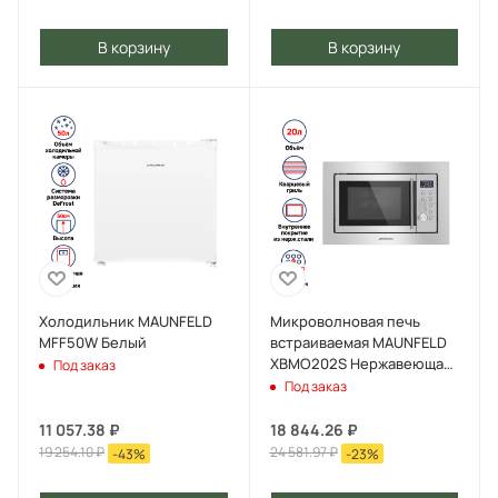
В корзину
В корзину
Холодильник MAUNFELD
Микроволновая печь
MFF50W Белый
встраиваемая MAUNFELD
XBMO202S Нержавеющая
Под заказ
сталь
Под заказ
11 057.38
₽
18 844.26
₽
19 254.10
₽
24 581.97
₽
-
43
%
-
23
%