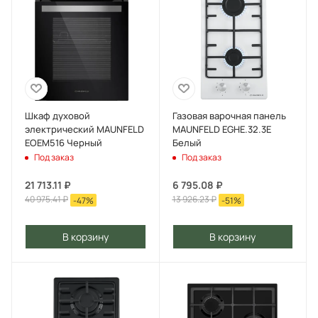
Шкаф духовой
Газовая варочная панель
электрический MAUNFELD
MAUNFELD EGHE.32.3E
EOEM516 Черный
Белый
Под заказ
Под заказ
21 713.11
₽
6 795.08
₽
40 975.41
₽
13 926.23
₽
-
47
%
-
51
%
В корзину
В корзину