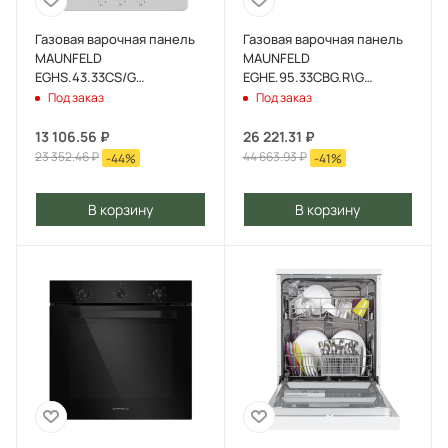
Газовая варочная панель
Газовая варочная панель
MAUNFELD
MAUNFELD
EGHS.43.33CS/G
EGHE.95.33CBG.R\G
Нержавеющая сталь
Бежевый
Под заказ
Под заказ
13 106.56
₽
26 221.31
₽
23 352.46
₽
44 663.93
₽
-
44
%
-
41
%
В корзину
В корзину