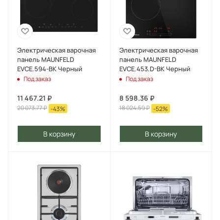
Электрическая варочная
Электрическая варочная
панель MAUNFELD
панель MAUNFELD
EVCE.594-BK Черный
EVCE.453.D-BK Черный
Под заказ
Под заказ
11 467.21
₽
8 598.36
₽
20 073.77
₽
18 024.59
₽
-
43
%
-
52
%
В корзину
В корзину