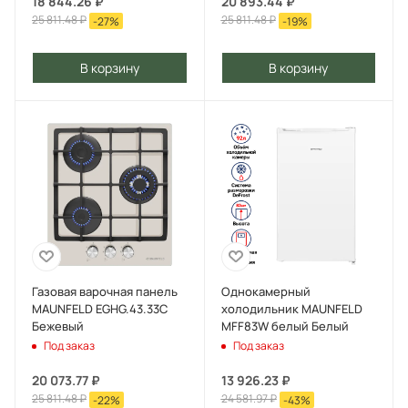
18 844.26
₽
20 893.44
₽
25 811.48
₽
25 811.48
₽
-
27
%
-
19
%
В корзину
В корзину
Газовая варочная панель
Однокамерный
MAUNFELD EGHG.43.33C
холодильник MAUNFELD
Бежевый
MFF83W белый Белый
Под заказ
Под заказ
20 073.77
₽
13 926.23
₽
25 811.48
₽
24 581.97
₽
-
22
%
-
43
%