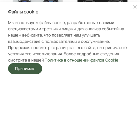
Файлы cookie
Мы используем файлы cookie, разработанные нашими
специалистами и третьими лицами, для анализа событий на
Газовая варочная панель
Газовая варочная панель
нашем веб-сайте, что позволяет нам улучшать
MAUNFELD EGHG.64.2C
MAUNFELD EGHG.64.2C
взаимодействие с пользователями и обслуживание.
Белый
Черный
Продолжая просмотр страниц нашего сайта, вы принимаете
Под заказ
Под заказ
условия его использования. Более подробные сведения
смотрите в нашей
Политике в отношении файлов Cookie
.
19 663.93
₽
15 565.57
₽
26 221.31
₽
26 221.31
₽
Принимаю
-
25
%
-
41
%
Главная
Акции
Корзина
Избранные
Услуги
Кабинет
В корзину
В корзину