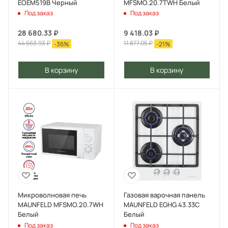
EOEM519B Черный
MFSMO.20.7TWH Белый
Под заказ
Под заказ
28 680.33
₽
9 418.03
₽
44 663.93
₽
11 877.05
₽
-
36
%
-
21
%
В корзину
В корзину
Микроволновая печь
Газовая варочная панель
MAUNFELD MFSMO.20.7WH
MAUNFELD EGHG.43.33C
Белый
Белый
Под заказ
Под заказ