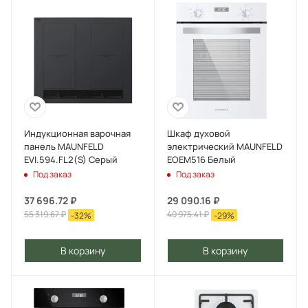
Индукционная варочная
Шкаф духовой
панель MAUNFELD
электрический MAUNFELD
EVI.594.FL2(S) Серый
EOEM516 Белый
Под заказ
Под заказ
37 696.72
₽
29 090.16
₽
55 319.67
₽
40 975.41
₽
-
32
%
-
29
%
В корзину
В корзину