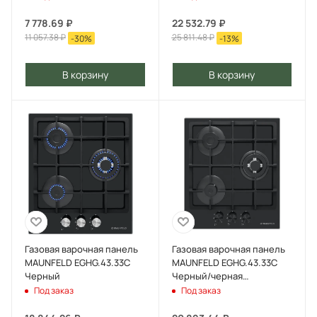
7 778.69
₽
22 532.79
₽
11 057.38
₽
25 811.48
₽
-
30
%
-
13
%
В корзину
В корзину
Газовая варочная панель
Газовая варочная панель
MAUNFELD EGHG.43.33C
MAUNFELD EGHG.43.33C
Черный
Черный/черная
фурнитура
Под заказ
Под заказ