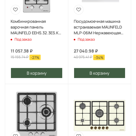
Комбинированная
Посудомоечная машина
варочная панель
встраиваемая MAUNFELD
MAUNFELD EEHS.32.3ES.KG
MLP-06IM Нержавеющая
Нержавеющая сталь
сталь
Под заказ
Под заказ
11 057.38
₽
27 040.98
₽
15 155.74
₽
40 975.41
₽
-
27
%
-
34
%
В корзину
В корзину