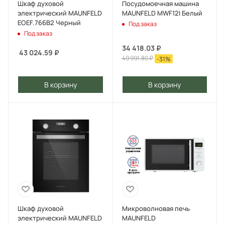
Шкаф духовой
Посудомоечная машина
электрический MAUNFELD
MAUNFELD MWF12I Белый
EOEF.766B2 Черный
Под заказ
Под заказ
34 418.03
₽
43 024.59
₽
49 991.80
₽
-
31
%
В корзину
В корзину
Шкаф духовой
Микроволновая печь
электрический MAUNFELD
MAUNFELD