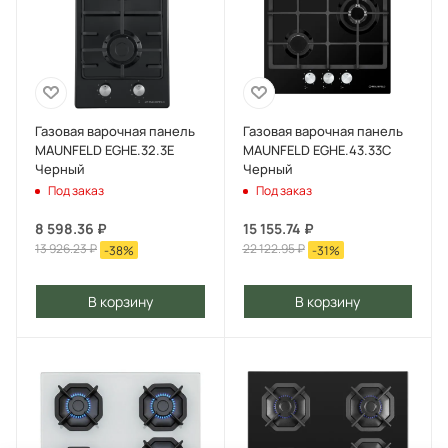
Газовая варочная панель
Газовая варочная панель
MAUNFELD EGHE.32.3E
MAUNFELD EGHE.43.33C
Черный
Черный
Под заказ
Под заказ
8 598.36
₽
15 155.74
₽
13 926.23
₽
22 122.95
₽
-
38
%
-
31
%
В корзину
В корзину