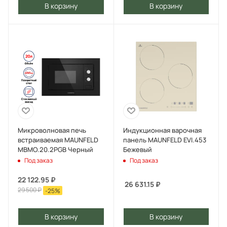
В корзину
В корзину
Микроволновая печь
Индукционная варочная
встраиваемая MAUNFELD
панель MAUNFELD EVI.453
MBMO.20.2PGB Черный
Бежевый
Под заказ
Под заказ
22 122.95
₽
26 631.15
₽
29 500
₽
-
25
%
В корзину
В корзину