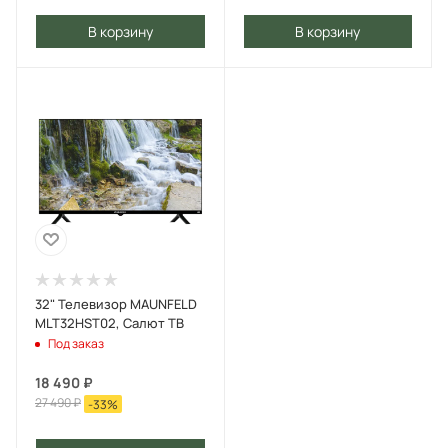
В корзину
В корзину
32" Телевизор MAUNFELD
MLT32HST02, Салют ТВ
Под заказ
18 490
₽
27 490
₽
-
33
%