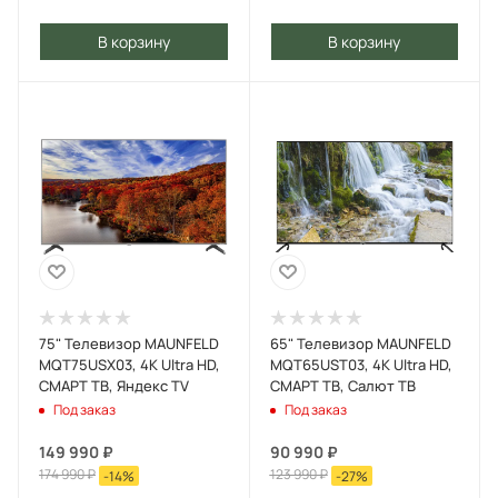
В корзину
В корзину
75" Телевизор MAUNFELD
65" Телевизор MAUNFELD
MQT75USX03, 4K Ultra HD,
MQT65UST03, 4K Ultra HD,
СМАРТ ТВ, Яндекс TV
СМАРТ ТВ, Салют ТВ
Под заказ
Под заказ
149 990
₽
90 990
₽
174 990
₽
123 990
₽
-
14
%
-
27
%