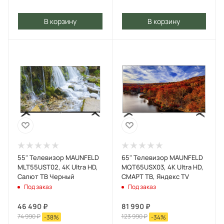
В корзину
В корзину
55" Телевизор MAUNFELD
65" Телевизор MAUNFELD
MLT55UST02, 4K Ultra HD,
MQT65USX03, 4K Ultra HD,
Салют ТВ Черный
СМАРТ ТВ, Яндекс TV
Под заказ
Под заказ
46 490
₽
81 990
₽
74 990
₽
123 990
₽
-
38
%
-
34
%