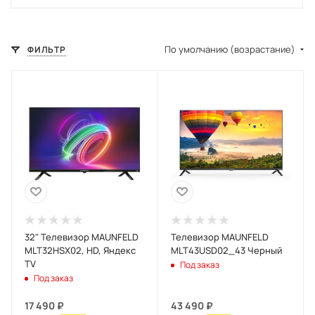
По умолчанию (возрастание)
ФИЛЬТР
32" Телевизор MAUNFELD
Телевизор MAUNFELD
MLT32HSX02, HD, Яндекс
MLT43USD02_43 Черный
TV
Под заказ
Под заказ
17 490
₽
43 490
₽