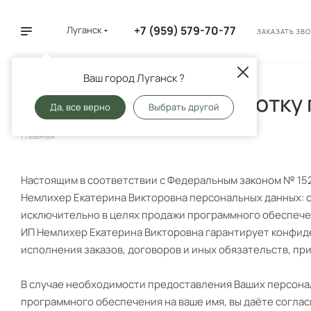
+7 (959) 579-70-77
Луганск
ЗАКАЗАТЬ ЗВ
Ваш город Луганск ?
Соглашение на обработку
Да, все верно
Выбрать другой
Главная
Настоящим в соответствии с Федеральным законом № 152
Немлихер Екатерина Викторовна персональных данных: с
исключительно в целях продажи программного обеспечен
ИП Немлихер Екатерина Викторовна гарантирует конфид
исполнения заказов, договоров и иных обязательств, п
В случае необходимости предоставления Ваших персона
программного обеспечения на ваше имя, вы даёте согла