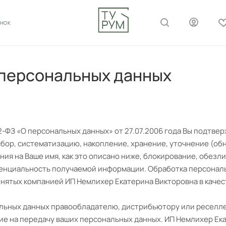
ОНОК
 персональных данных
-ФЗ «О персональных данных» от 27.07.2006 года Вы подтвер
бор, систематизацию, накопление, хранение, уточнение (об
ия на Ваше имя, как это описано ниже, блокирование, обезл
енциальность получаемой информации. Обработка персональ
ринятых компанией ИП Немлихер Екатерина Викторовна в каче
льных данных правообладателю, дистрибьютору или реселле
сие на передачу ваших персональных данных. ИП Немлихер Ек