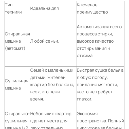
Тип
Ключевое
Идеальна для
техники
преимущество
Автоматизация всего
Стиральная
процесса стирки,
машина
Любой семьи.
высокое качество
(автомат)
отстирывания и
отжима.
Семей с маленькими
Быстрая сушка белья в
детьми, жителей
любую погоду,
Сушильная
квартир без балкона,
придание мягкости,
машина
всех, кто ценит
часто не требует
время.
глажки.
Стирально-
Небольших квартир,
Экономия
сушильная
где нет места для
пространства. Полный
машина («2
двух отдельных
цикл ухода за бельем