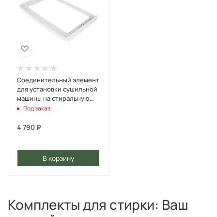
Соединительный элемент
для установки сушильной
машины на стиральную
машину MAUNFELD WM-
Под заказ
SK02 Белый
4 790
₽
В корзину
Комплекты для стирки: Ваш