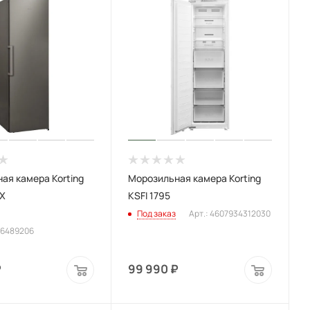
ая камера Korting
Морозильная камера Korting
 X
KSFI 1795
Под заказ
Арт.: 4607934312030
66489206
₽
99 990
₽