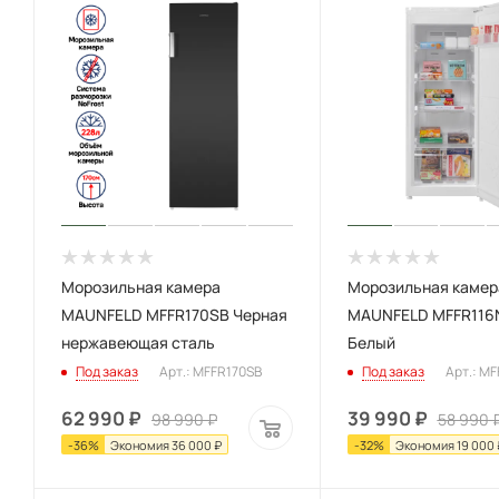
Морозильная камера
Морозильная камер
MAUNFELD MFFR170SB Черная
MAUNFELD MFFR11
нержавеющая сталь
Белый
Под заказ
Арт.: MFFR170SB
Под заказ
Арт.: M
62 990
₽
39 990
₽
98 990
₽
58 990
-
36
%
Экономия
36 000
₽
-
32
%
Экономия
19 000