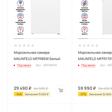
Морозильная камера
Морозильная камер
MAUNFELD MFFR85W Белый
MAUNFELD MFFR170
Под заказ
Арт.: MFFR85W
Под заказ
Арт.: M
29 490
₽
59 990
₽
44 990
₽
94 490
-
34
%
Экономия
15 500
₽
-
37
%
Экономия
34 500