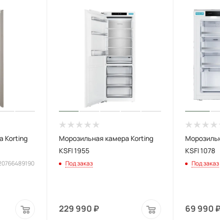
 Korting
Морозильная камера Korting
Морозильн
KSFI 1955
KSFI 1078
620766489190
Под заказ
Под заказ
229 990
₽
69 990