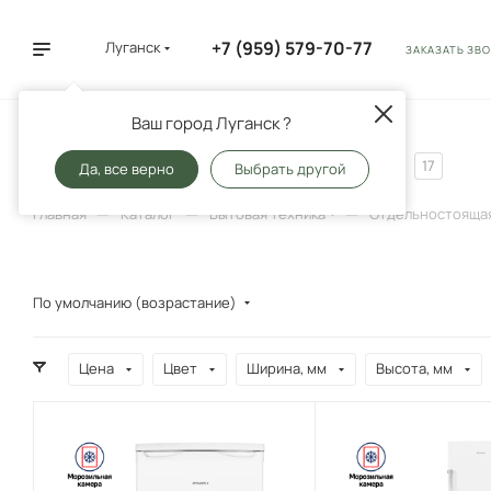
+7 (959) 579-70-77
Луганск
ЗАКАЗАТЬ ЗВ
Ваш город Луганск ?
Морозильные камеры
17
Да, все верно
Выбрать другой
—
—
—
Главная
Каталог
Бытовая техника
Отдельностоящая
По умолчанию (возрастание)
Цена
Цвет
Ширина, мм
Высота, мм