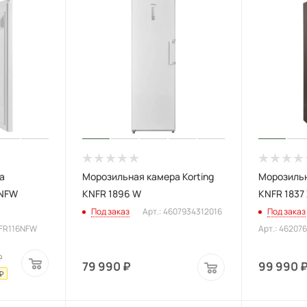
а
Морозильная камера Korting
Морозильн
6NFW
KNFR 1896 W
KNFR 1837
Под заказ
Арт.: 4607934312016
Под заказ
FFR116NFW
Арт.: 46207
₽
79 990
₽
99 990
₽