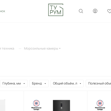
ОНОК
—
 техника
Морозильные камеры
Глубина, мм
Бренд
Общий объём, л
Полезный объё