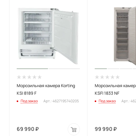
Морозильная камера Korting
Морозильная камера
KSI 8189 F
KSFI 1833 NF
Под заказ
Арт.: 4627195740205
Под заказ
Арт.: 4
69 990
₽
99 990
₽