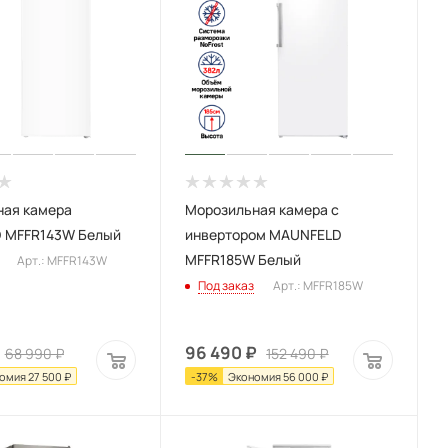
ная камера
Морозильная камера с
 MFFR143W Белый
инвертором MAUNFELD
MFFR185W Белый
Арт.: MFFR143W
Под заказ
Арт.: MFFR185W
96 490
₽
68 990
₽
152 490
₽
омия
27 500
₽
-
37
%
Экономия
56 000
₽