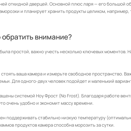
ней откидной дверцей. Основной плюс ларя — его большой о
аморозки и планирует хранить продукты целиком, например, т
о обратить внимание?
я была простой, важно учесть несколько ключевых моментов. 
 стоять ваша камера и измерьте свободное пространство. Важ
мьи. Для одного-двух человек подойдет и маленький вариант
ены системой Ноу Фрост (No Frost). Благодаря работе венти
Это очень удобно и экономит массу времени.
н поддерживать стабильно низкую температуру (оптимально 
аммов продуктов камера способна морозить за сутки.