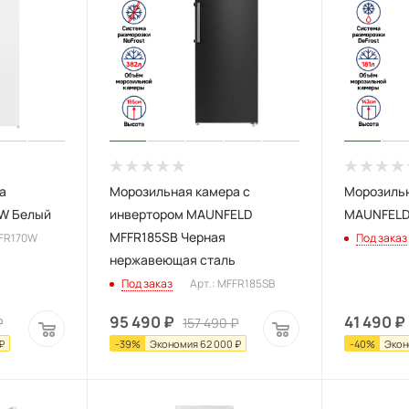
а
Морозильная камера с
Морозиль
W Белый
инвертором MAUNFELD
MAUNFELD
MFFR185SB Черная
FFR170W
Под заказ
нержавеющая сталь
Под заказ
Арт.: MFFR185SB
95 490
₽
41 490
₽
₽
157 490
₽
₽
-
39
%
Экономия
62 000
₽
-
40
%
Экон