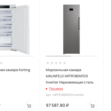
ая камера Korting
Морозильная камера
MAUNFELD MFFR186NFDS
Inverter Нержавеющая сталь
Под заказ
Арт.: MFFR186NFDS Inverter
₽
97 587.80
₽