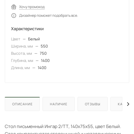
Хочу промокод
Дизайнер поможет подобрать все.
Характеристики
Цвет
—
Белый
Ширина, мм
—
550
Высота, мм
—
750
Глубина, мм
—
1400
Длина, мм
—
1400
ОПИСАНИЕ
НАЛИЧИЕ
ОТЗЫВЫ
КАК КУП
Стол письменный Ингар 2/ТТ, 140x75x55, цвет Белый.
Стол комплектуется столешницей и металлическими