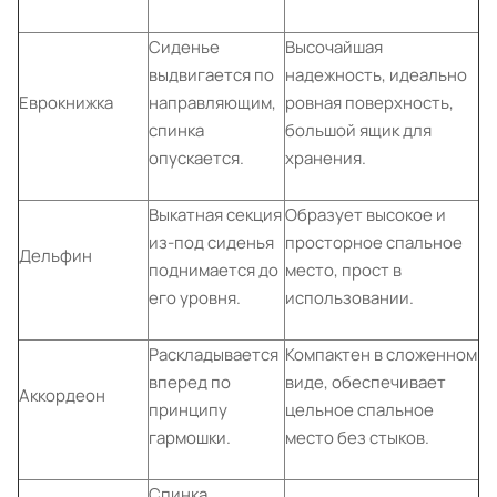
Сиденье
Высочайшая
выдвигается по
надежность, идеально
Еврокнижка
направляющим,
ровная поверхность,
спинка
большой ящик для
опускается.
хранения.
Выкатная секция
Образует высокое и
из-под сиденья
просторное спальное
Дельфин
поднимается до
место, прост в
его уровня.
использовании.
Раскладывается
Компактен в сложенном
вперед по
виде, обеспечивает
Аккордеон
принципу
цельное спальное
гармошки.
место без стыков.
Спинка