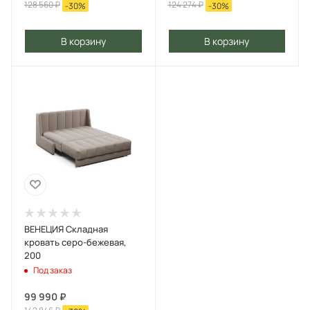
128 560
₽
124 274
₽
-
30
%
-
30
%
В корзину
В корзину
ВЕНЕЦИЯ Складная
кровать серо-бежевая,
200
Под заказ
99 990
₽