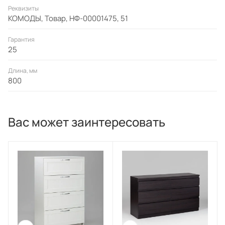
Реквизиты
Покупателем дополнительно в зависимости от
КОМОДЫ, Товар, НФ-00001475, 51
материала стены. Гарантийный срок для жилых и
общественных помещений 24 месяца.
Гарантия
25
Длина, мм
800
Вас может заинтересовать