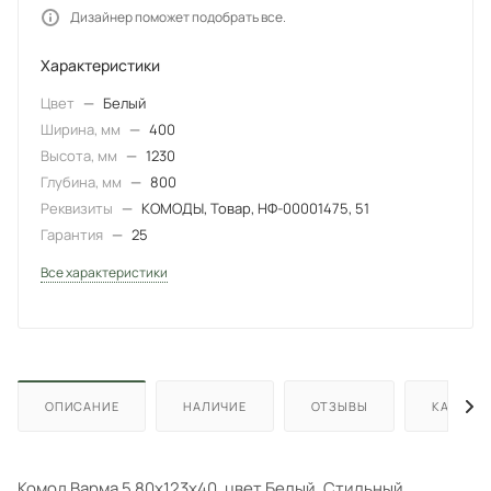
Дизайнер поможет подобрать все.
Характеристики
Цвет
—
Белый
Ширина, мм
—
400
Высота, мм
—
1230
Глубина, мм
—
800
Реквизиты
—
КОМОДЫ, Товар, НФ-00001475, 51
Гарантия
—
25
Все характеристики
ОПИСАНИЕ
НАЛИЧИЕ
ОТЗЫВЫ
КАК КУП
Комод Варма 5 80х123х40, цвет Белый. Стильный