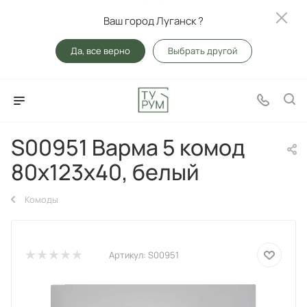
Ваш город Луганск ?
Да, все верно
Выбрать другой
S00951 Варма 5 комод
80х123х40, белый
Комоды
Артикул:
S00951