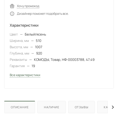
Хочу промокод
Дизайнер поможет подобрать все.
Характеристики
Цвет
—
Белый/ясень
Ширина, мм
—
510
Высота, мм
—
1007
Глубина, мм
—
920
Реквизиты
—
КОМОДЫ, Товар, НФ-00003788, 47.49
Гарантия
—
19
Все характеристики
ОПИСАНИЕ
НАЛИЧИЕ
ОТЗЫВЫ
КАК КУП