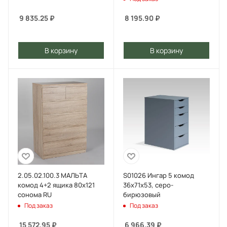
9 835.25
₽
8 195.90
₽
В корзину
В корзину
2.05.02.100.3 МАЛЬТА
S01026 Ингар 5 комод
комод 4+2 ящика 80х121
36x71x53, серо-
сонома RU
бирюзовый
Под заказ
Под заказ
15 572.95
₽
6 966.39
₽