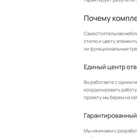
Почему компле
Самостоятельная меблир
стилю и цвету элементы
ни функциональным тре
Единый центр от
Вы работаете с одним м
координировать работу 
проекту мы берем на се
Гарантированный 
Мы начинаем с разрабо