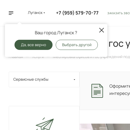
+7 (959) 579-70-77
Луганск
ЗАКАЗАТЬ ЗВ
Ваш город Луганск ?
Меблировка офисов и гос 
Да, все верно
Выбрать другой
—
—
Главная
Услуги
Меблировка офисов и гос учреждений под
Сервисные службы
Оформите 
интересу