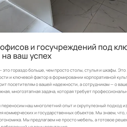
офисов и госучреждений под клю
на ваш успех
 это гораздо больше, чем просто столы, стулья и шкафы. Эт
сти и ключевой фактор в формировании корпоративной куль
рит посетителям о вашей надежности, а сотрудникам — о ва
жная, многоэтапная задача, которая требует профессиональ
 переносим наш многолетний опыт и скрупулезный подход из 
 коммерческих и государственных объектов. Мы знаем, что, к
ргономика. Мы предлагаем не просто мебель, а готовое решен
, работающий на вашу репутацию.