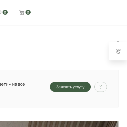
0
0
ветим на все
Заказать услугу