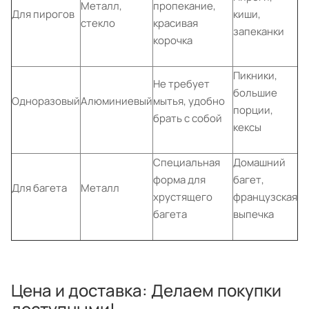
Металл,
пропекание,
Для пирогов
киши,
стекло
красивая
запеканки
корочка
Пикники,
Не требует
большие
Одноразовый
Алюминиевый
мытья, удобно
порции,
брать с собой
кексы
Специальная
Домашний
форма для
багет,
Для багета
Металл
хрустящего
французская
багета
выпечка
Цена и доставка: Делаем покупки
доступными!