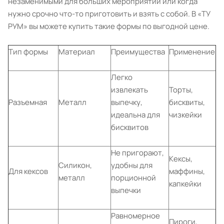
незаменимыми для больших мероприятий или когда
нужно срочно что-то приготовить и взять с собой. В «ТУ
РУМ» вы можете купить такие формы по выгодной цене.
Тип формы
Материал
Преимущества
Применение
Легко
извлекать
Торты,
Разъемная
Металл
выпечку,
бисквиты,
идеальна для
чизкейки
бисквитов
Не пригорают,
Кексы,
Силикон,
удобны для
Для кексов
маффины,
металл
порционной
капкейки
выпечки
Равномерное
Пироги,