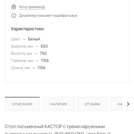
Хочу промокод
Дизайнер поможет подобрать все.
Характеристики
Цвет
—
Белый
Ширина, мм
—
650
Высота, мм
—
750
Глубина, мм
—
1156
Длина, мм
—
1156
ОПИСАНИЕ
НАЛИЧИЕ
ОТЗЫВЫ
КАК КУП
Стол письменный КАСТОР с тремя наружными
выдвижными ящиками, 1510х650х750, цвет Белый.