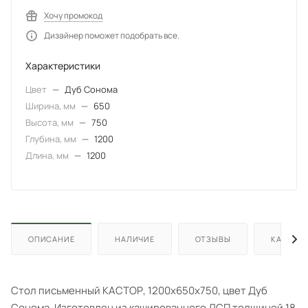
Хочу промокод
Дизайнер поможет подобрать все.
Характеристики
Цвет
—
Дуб Сонома
Ширина, мм
—
650
Высота, мм
—
750
Глубина, мм
—
1200
Длина, мм
—
1200
ОПИСАНИЕ
НАЛИЧИЕ
ОТЗЫВЫ
КАК КУП
Стол письменный КАСТОР, 1200х650х750, цвет Дуб
Сонома. Изготовлен из кашированного ДСП толщиной 18