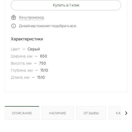
Купить в 1 клик
Хочу промокод
Дизайнер поможет подобрать все.
Характеристики
Цвет
—
Серый
Ширина, мм
—
650
Высота, мм
—
750
Глубина, мм
—
1510
Длина, мм
—
1510
ОПИСАНИЕ
НАЛИЧИЕ
ОТЗЫВЫ
КАК КУП