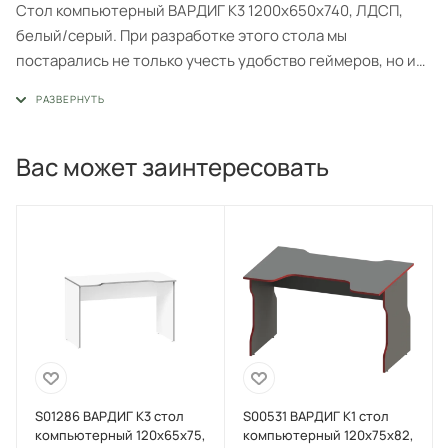
Стол компьютерный ВАРДИГ K3 1200х650х740, ЛДСП,
белый/серый. При разработке этого стола мы
постарались не только учесть удобство геймеров, но и
создать и привнести важную компоненту внешней
эстетики. Поэтому в конструкции достаточно много
ломаных линий, замысловатый дизайн.
Вас может заинтересовать
Преимущества компьютерных столов VÄRDIG:
1. Эстетичный внешний вид
2. Удобство использования
3. Простая сборка
4. Повышенная стойкость поверхности
S01286 ВАРДИГ К3 стол
S00531 ВАРДИГ К1 cтол
компьютерный 120x65x75,
компьютерный 120x75x82,