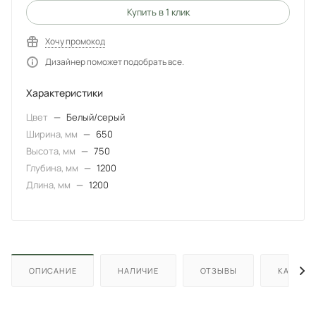
Купить в 1 клик
Хочу промокод
Дизайнер поможет подобрать все.
Характеристики
Цвет
—
Белый/серый
Ширина, мм
—
650
Высота, мм
—
750
Глубина, мм
—
1200
Длина, мм
—
1200
ОПИСАНИЕ
НАЛИЧИЕ
ОТЗЫВЫ
КАК КУП