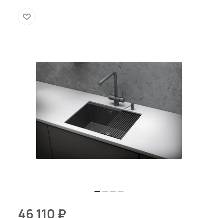
46 110
₽