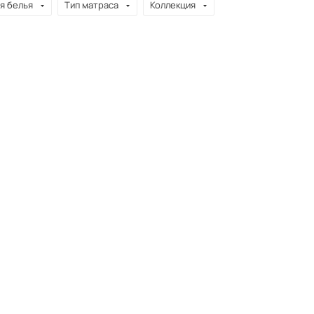
я белья
Тип матраса
Коллекция