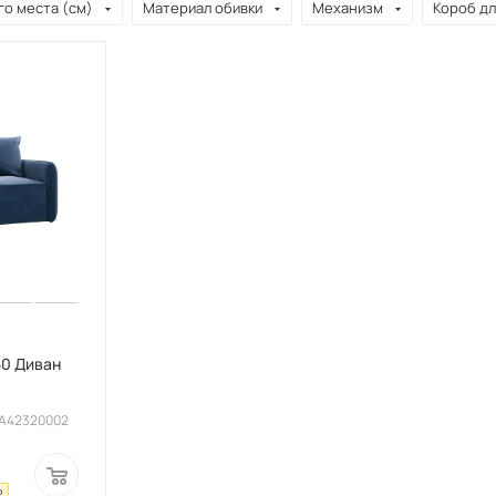
о места (см)
Материал обивки
Механизм
Короб дл
0 Диван
AA42320002
₽