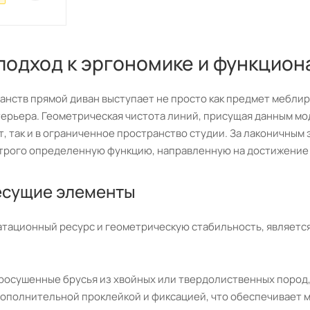
одход к эргономике и функцион
анств прямой диван выступает не просто как предмет мебли
ерьера. Геометрическая чистота линий, присущая данным мо
т, так и в ограниченное пространство студии. За лаконичны
строго определенную функцию, направленную на достижение
несущие элементы
ационный ресурс и геометрическую стабильность, является 
просушенные брусья из хвойных или твердолиственных пород
дополнительной проклейкой и фиксацией, что обеспечивает 