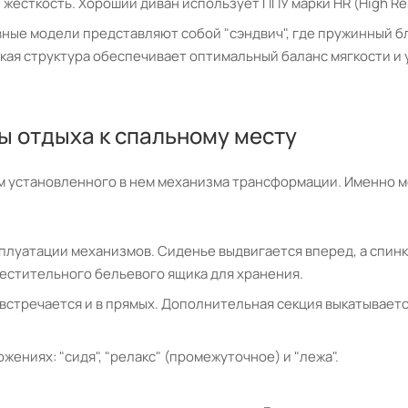
жесткость. Хороший диван использует ППУ марки HR (High Resi
е модели представляют собой "сэндвич", где пружинный бло
акая структура обеспечивает оптимальный баланс мягкости и
 отдыха к спальному месту
м установленного в нем механизма трансформации. Именно 
сплуатации механизмов. Сиденье выдвигается вперед, а спин
естительного бельевого ящика для хранения.
 встречается и в прямых. Дополнительная секция выкатываетс
жениях: "сидя", "релакс" (промежуточное) и "лежа".