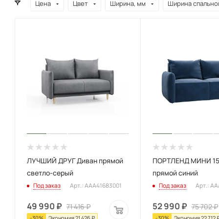
Цена
Цвет
Ширина, мм
Ширина спальног
ЛУЧШИЙ ДРУГ Диван прямой
ПОРТЛЕНД МИНИ 15
светло-серый
прямой синий
Под заказ
Арт.: AAA41683001
Под заказ
Арт.: A
49 990
₽
52 990
₽
71 416
₽
75 702
₽
-
30
%
Экономия
21 426
₽
-
30
%
Экономия
22 712