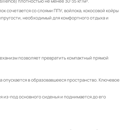
lience) плотностью не менее 30-35 кг/м³.
к сочетается со слоями ППУ, войлока, кокосовой койры
 упругости, необходимый для комфортного отдыха и
механизм позволяет превратить компактный прямой
ка опускается в образовавшееся пространство. Ключевое
я из-под основного сиденья и поднимается до его