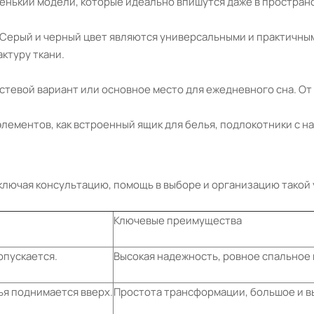
енький модели, которые идеально впишутся даже в пространс
. Серый и черный цвет являются универсальными и практичн
актуру ткани.
стевой вариант или основное место для ежедневного сна. От
лементов, как встроенный ящик для белья, подлокотники с н
ючая консультацию, помощь в выборе и организацию такой усл
Ключевые преимущества
опускается.
Высокая надежность, ровное спальное 
ья поднимается вверх.
Простота трансформации, большое и в