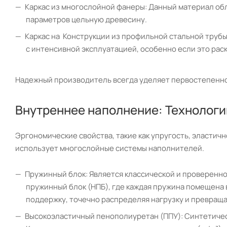
Каркас из многослойной фанеры: Данный материал обл
параметров цельную древесину.
Каркас на Конструкции из профильной стальной труб
с интенсивной эксплуатацией, особенно если это рас
Надежный производитель всегда уделяет первостепенное 
Внутреннее наполнение: Технолог
Эргономические свойства, такие как упругость, эласти
использует многослойные системы наполнителей.
Пружинный блок: Является классической и проверенно
пружинный блок (НПБ), где каждая пружина помещена
поддержку, точечно распределяя нагрузку и превращ
Высокоэластичный пенополиуретан (ППУ): Синтетичес