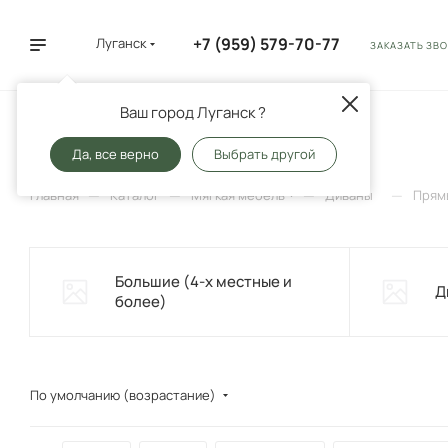
+7 (959) 579-70-77
Луганск
ЗАКАЗАТЬ ЗВ
Ваш город Луганск ?
Прямые
2
Да, все верно
Выбрать другой
—
—
—
—
Главная
Каталог
Мягкая мебель
Диваны
Прям
Большие (4-х местные и
Д
более)
По умолчанию (возрастание)