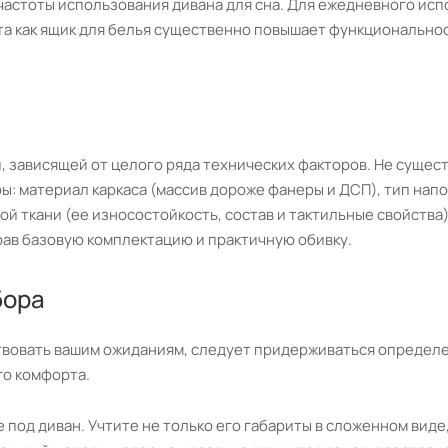
астоты использования дивана для сна. Для ежедневного исп
та как ящик для белья существенно повышает функционально
 зависящей от целого ряда технических факторов. Не существ
: материал каркаса (массив дороже фанеры и ДСП), тип на
ой ткани (ее износостойкость, состав и тактильные свойств
рав базовую комплектацию и практичную обивку.
бора
твовать вашим ожиданиям, следует придерживаться определ
го комфорта.
под диван. Учтите не только его габариты в сложенном виде,