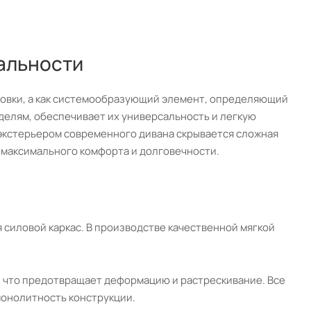
альности
ровки, а как системообразующий элемент, определяющий
делям, обеспечивает их универсальность и легкую
м экстерьером современного дивана скрывается сложная
 максимального комфорта и долговечности.
силовой каркас. В производстве качественной мягкой
, что предотвращает деформацию и растрескивание. Все
монолитность конструкции.