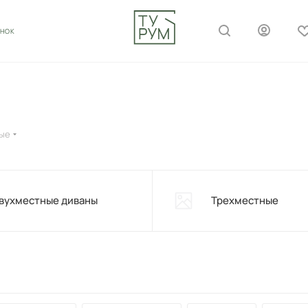
ОНОК
ые
вухместные диваны
Трехместные