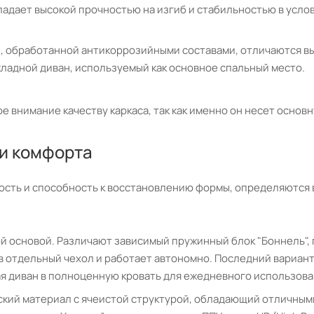
адает высокой прочностью на изгиб и стабильностью в усло
ы, обработанной антикоррозийными составами, отличаются в
кладной диван, используемый как основное спальный место.
внимание качеству каркаса, так как именно он несет основн
ии комфорта
чность и способность к восстановлению формы, определяютс
й основой. Различают зависимый пружинный блок "Боннель", 
 в отдельный чехол и работает автономно. Последний вариа
ая диван в полноценную кровать для ежедневного использова
кий материал с ячеистой структурой, обладающий отличным