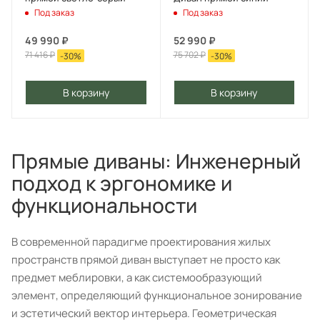
Под заказ
Под заказ
49 990
₽
52 990
₽
71 416
₽
75 702
₽
-
30
%
-
30
%
В корзину
В корзину
Прямые диваны: Инженерный
подход к эргономике и
функциональности
В современной парадигме проектирования жилых
пространств прямой диван выступает не просто как
предмет меблировки, а как системообразующий
элемент, определяющий функциональное зонирование
и эстетический вектор интерьера. Геометрическая