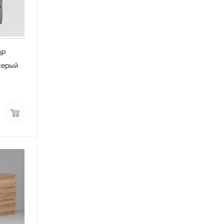
ОР
серый