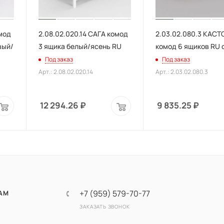
омод
2.08.02.020.14 САГА комод
2.03.02.080.3 КАСТ
вый/
3 ящика белый/ясень RU
комод 6 ящиков RU 
Под заказ
Под заказ
Арт.: 2.08.02.020.14
Арт.: 2.03.02.080.3
12 294.26
₽
9 835.25
₽
+7 (959) 579-70-77
АМ
ЗАКАЗАТЬ ЗВОНОК