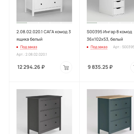
2.08.02.020.1 САГА комод 3
S00395 Ингар 8 комод
ящика белый
36x102x53, белый
Под заказ
Под заказ
Арт.: S0039
Арт.: 2.08.02.020.1
12 294.26
₽
9 835.25
₽