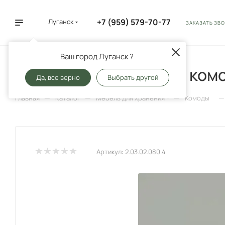
+7 (959) 579-70-77
Луганск
ЗАКАЗАТЬ ЗВ
Ваш город Луганск ?
2.03.02.080.4 КАСТОР ком
Да, все верно
Выбрать другой
—
—
—
—
Главная
Каталог
Мебель для хранения
Комоды
Артикул:
2.03.02.080.4